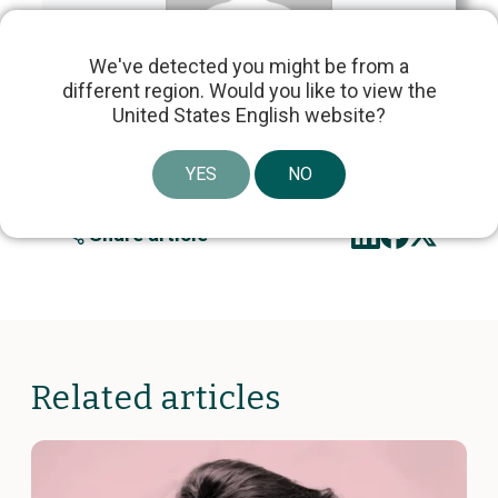
We've detected you might be from a
Laborie
different region. Would you like to view the
United States English website?
YES
NO
Share article
Related articles