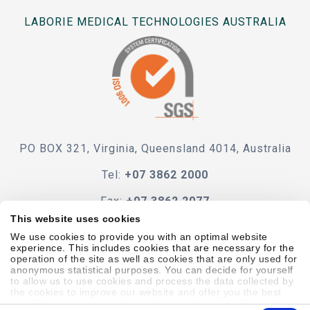
LABORIE MEDICAL TECHNOLOGIES AUSTRALIA
PO BOX 321, Virginia, Queensland 4014, Australia
Tel:
+07 3862 2000
Fax:
+07 3862 2077
This website uses cookies
e-mail
We use cookies to provide you with an optimal website
experience. This includes cookies that are necessary for the
operation of the site as well as cookies that are only used for
anonymous statistical purposes. You can decide for yourself
to allow us to use cookies and process the data collected by
the cookies to improve our website and offer you the best
Code Of Conduct
Terms & Conditions
Accessibility
possible experience, to learn about and statistically evaluate
Consent